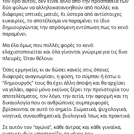
τον όρο αυτόν, δεν είναι άλλο από την προσπάθεια των
δύο φύλων να αλληλοκατανοηθούν από πολλές και
διάφορες οπτικές ματιές. Κι ύστερα από αντίστοιχες
ευκαιρίες, το αποτέλεσμα να παραμένει το ίδιο
δημιουργώντας την απρόσμενη εντύπωση πως το κενό
παραμένει.
Μα έλα όμως που πολλές φορές το κενό
ελαχιστοποιείται και όλα γίνονται γνώριμα για τις δυο
πλευρές. Όταν θέλουν.
Όσες ερμηνείες κι αν δώσει κανείς στις όποιες
διαφορές αναγνωρίσει, η φύση, το σύμπαν ή έστω ο
“δημιουργός” τους θα έχει άλλη άποψη και θα αρχίσει
να γελάει, αφού μόνο εκείνος ξέρει την προϊστορία του
αποτελέσματος, τον λόγο, την αιτία, την αφορμή και τη
δικαιολογία που οι ανθρώπινες συμπεριφορές
βρίσκονται σε αυτό το σημείο. Σωματικά, ψυχολογικά,
νοητικά, συναισθηματικά, βιολογικά. Ίσως και πρακτικά.
Σε αυτόν τον “αγώνα”, κάθε άντρας και κάθε γυναίκα,
ενστικτωδώς υποστηρίζει το γένος του.