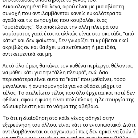
Δικαιολογημένα θα ‘λεγα, αφού είναι με μια αβίαστη
συνοχή που αντιλαμβάνεται κανείς ευκολότερα τα
αγαθά και τις ανησυχίες που κουβαλάει ένας
“ομοϊδεάτης”. Θα απαξιώσει την άλλη πλευρά του
νομίσματος γιατί έτσι κι αλλιώς είναι στο σκοτάδι, “από
κάτω” και δεν φαίνεται, δεν γνωρίζει τι κρύβεται εκεί
ακριβώς αν και θα έχει μια εντύπωση ή μια ιδέα,
αντικειμενικά και μη.
Αυτό όλο όμως θα κάνει τον καθένα περίεργο, θέλοντας
να μάθει κάτι για την “άλλη πλευρά”, ενώ όσο
περισσότερα είναι αυτά τα “κάτι” που μαθαίνει, τόσο
μεγαλώνει ή ανυπομονησία για να φθάσει μέχρι το
τέλος. Το ατελείωτο τέλος που όλο έρχεται και ποτέ δεν
φθάνει, αφού η φύση είναι πολύπλοκη, η λειτουργία της
αδιευκρίνιστη και το νόημα της αβέβαιο.
Το ότι η διαίσθηση στο κάθε γένος οδηγεί στην
εξερεύνηση του άλλου, είναι κάτι το εντυπωσιακό. Διότι
αντιλαμβάνονται οι οργανισμοί πως δεν αρκεί να ζούν ή