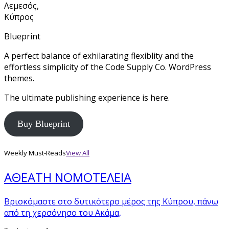
Λεμεσός,
Κύπρος
Blueprint
A perfect balance of exhilarating flexiblity and the
effortless simplicity of the Code Supply Co. WordPress
themes.
The ultimate publishing experience is here.
Buy Blueprint
Weekly Must-Reads
View All
ΑΘΕΑΤΗ ΝΟΜΟΤΕΛΕΙΑ
Βρισκόμαστε στο δυτικότερο μέρος της Κύπρου, πάνω
από τη χερσόνησο του Ακάμα,