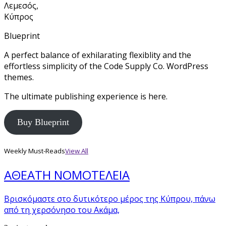
Λεμεσός,
Κύπρος
Blueprint
A perfect balance of exhilarating flexiblity and the
effortless simplicity of the Code Supply Co. WordPress
themes.
The ultimate publishing experience is here.
Buy Blueprint
Weekly Must-Reads
View All
ΑΘΕΑΤΗ ΝΟΜΟΤΕΛΕΙΑ
Βρισκόμαστε στο δυτικότερο μέρος της Κύπρου, πάνω
από τη χερσόνησο του Ακάμα,