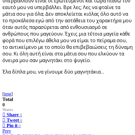
υπερβάλλουν είναι οι ερωτευμένοι και τώρα πιάνω τον
εαυτό μου να υπερβάλλει. Βρε λες; Λες να φταίνε τα
μάτια σου για όλα; Δεν αποκλείεται κιόλας όλο αυτό να
το προκάλεσα εγώ από την αστάθεια του χαρακτήρα μου
όταν αυτός παρασύρεται από ενθουσιασμό σε
ανθρώπους που μαγεύουν. Έχεις μια τέτοια μαγεία κάθε
φορά που επιλέγω άθελα μου να είμαι το πείραμα σου,
το αντικείμενο με το οποίο θα επιβεβαιώσεις τη δύναμη
σου. Κι όλη αυτή είναι στα μάτια σου που ελκύουν τα
όνειρα μου σαν μαγνητάκι στο ψυγείο.
Έλα δίπλα μου, να γίνουμε δύο μαγνητάκια…
[
img
]
Total
0
Shares
Share
0
Tweet
0
Pin it
0
Prev