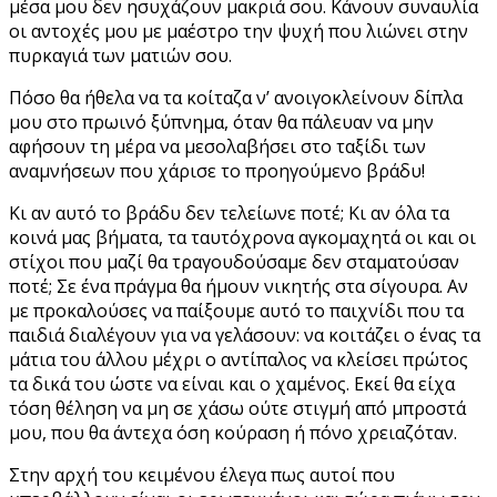
μέσα μου δεν ησυχάζουν μακριά σου. Κάνουν συναυλία
οι αντοχές μου με μαέστρο την ψυχή που λιώνει στην
πυρκαγιά των ματιών σου.
Πόσο θα ήθελα να τα κοίταζα ν’ ανοιγοκλείνουν δίπλα
μου στο πρωινό ξύπνημα, όταν θα πάλευαν να μην
αφήσουν τη μέρα να μεσολαβήσει στο ταξίδι των
αναμνήσεων που χάρισε το προηγούμενο βράδυ!
Κι αν αυτό το βράδυ δεν τελείωνε ποτέ; Κι αν όλα τα
κοινά μας βήματα, τα ταυτόχρονα αγκομαχητά οι και οι
στίχοι που μαζί θα τραγουδούσαμε δεν σταματούσαν
ποτέ; Σε ένα πράγμα θα ήμουν νικητής στα σίγουρα. Αν
με προκαλούσες να παίξουμε αυτό το παιχνίδι που τα
παιδιά διαλέγουν για να γελάσουν: να κοιτάζει ο ένας τα
μάτια του άλλου μέχρι ο αντίπαλος να κλείσει πρώτος
τα δικά του ώστε να είναι και ο χαμένος. Εκεί θα είχα
τόση θέληση να μη σε χάσω ούτε στιγμή από μπροστά
μου, που θα άντεχα όση κούραση ή πόνο χρειαζόταν.
Στην αρχή του κειμένου έλεγα πως αυτοί που