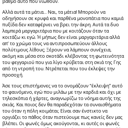
βαθμό αυτό που νιώθουν.
Αλλά αυτά τα μάτια… Ναι, τα μάτια! Μπορούν να
οδηγήσουν σε κρυφά και παρθένα μονοπάτια που καμιά
πυξίδα δεν καταφέρνει να βρει την άκρη. Αυτά τα δυο
λαμπερά μαργαριτάρια που με κοιτάζουν όταν τα
κοιτάζω κι εγώ. Ή μήπως δεν είναι μαργαριτάρια αλλά
απ’ το χρώμα τους να αντιπροσωπεύουν άλλους
πολύτιμους λίθους; Ξέρουν να λάμπουν συνέχεια,
ακόμη και μέσα στο σκοτάδι κλέβοντας τη φωτεινότητα
του φεγγαριού που για λίγο κρύβεται στη σκιά της Γης
από τη ντροπή του. Ντρέπεται που του έκλεψες την
προσοχή.
Άσε τους επιστήμονες να το ονομάζουν “έκλειψη” αυτό
το φαινόμενο, εγώ που μιλάω με την καρδιά και όχι με
τηλεσκόπια ή χάρτες, αναγνωρίζω το νόημα αυτής της
σκιάς. Και ποιος δεν θα παραδεχόταν τα συναισθήματα
του όταν η πόλη κοιμάται; Είναι σαν ένστικτο να
οργιάζει το πάθος όταν πιστεύουμε πως κανείς δεν μας
βλέπει. Οι φωνές όμως ακούγονται, κι αυτές οι φωνές