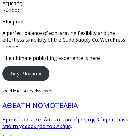
Λεμεσός,
Κύπρος
Blueprint
A perfect balance of exhilarating flexiblity and the
effortless simplicity of the Code Supply Co. WordPress
themes.
The ultimate publishing experience is here.
Buy Blueprint
Weekly Must-Reads
View All
ΑΘΕΑΤΗ ΝΟΜΟΤΕΛΕΙΑ
Βρισκόμαστε στο δυτικότερο μέρος της Κύπρου, πάνω
από τη χερσόνησο του Ακάμα,