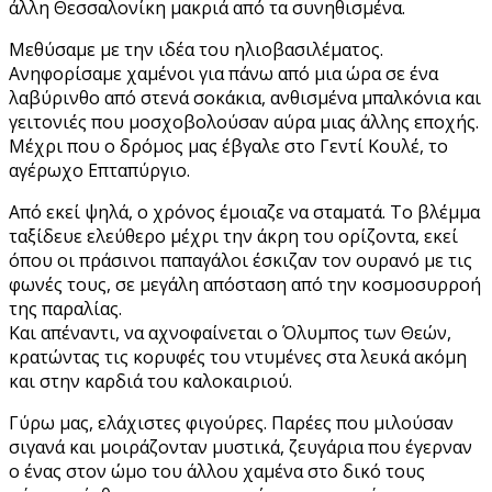
άλλη Θεσσαλονίκη μακριά από τα συνηθισμένα.
Μεθύσαμε με την ιδέα του ηλιοβασιλέματος.
Ανηφορίσαμε χαμένοι για πάνω από μια ώρα σε ένα
λαβύρινθο από στενά σοκάκια, ανθισμένα μπαλκόνια και
γειτονιές που μοσχοβολούσαν αύρα μιας άλλης εποχής.
Μέχρι που ο δρόμος μας έβγαλε στο Γεντί Κουλέ, το
αγέρωχο Επταπύργιο.
Από εκεί ψηλά, ο χρόνος έμοιαζε να σταματά. Το βλέμμα
ταξίδευε ελεύθερο μέχρι την άκρη του ορίζοντα, εκεί
όπου οι πράσινοι παπαγάλοι έσκιζαν τον ουρανό με τις
φωνές τους, σε μεγάλη απόσταση από την κοσμοσυρροή
της παραλίας.
Και απέναντι, να αχνοφαίνεται ο Όλυμπος των Θεών,
κρατώντας τις κορυφές του ντυμένες στα λευκά ακόμη
και στην καρδιά του καλοκαιριού.
Γύρω μας, ελάχιστες φιγούρες. Παρέες που μιλούσαν
σιγανά και μοιράζονταν μυστικά, ζευγάρια που έγερναν
ο ένας στον ώμο του άλλου χαμένα στο δικό τους