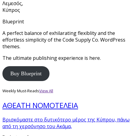
Λεμεσός,
Κύπρος
Blueprint
A perfect balance of exhilarating flexiblity and the
effortless simplicity of the Code Supply Co. WordPress
themes.
The ultimate publishing experience is here.
Buy Blueprint
Weekly Must-Reads
View All
ΑΘΕΑΤΗ ΝΟΜΟΤΕΛΕΙΑ
Βρισκόμαστε στο δυτικότερο μέρος της Κύπρου, πάνω
από τη χερσόνησο του Ακάμα,