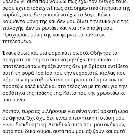
μάλλον γι’ αυτά που νομίζω πως έχω τον έλεγχο τους,
αφού έχει αποδειχτεί πως στα σημαντικά ζητήματα της
καρδιάς μου, δεν μπορώ να έχω το λόγο. Κάνει
κουμάντο μόνη της και δεν μου δίνει την ευκαιρία της
επιλογής. Δεν με ρωτάει καν για την άποψη μου.
Προχωράει μόνη της και φέρνει τα πάντα ως
τετελεσμένα.
Έκανε όμως και μια φορά κάτι σωστό. Οδήγησε τα
πράγματα σε σημείο που να μην έχω παράπονο. Το
αποτέλεσμα των πράξεων της δεν με βρίσκει αντίθετο
αυτή τη φορά. Ίσα ίσα που την ευχαριστώ κιόλας που
πήρε την πρωτοβουλία να σε ερωτευτεί πριν καν σε
προσέξω καλά καλά και στο τέλος να με πείσει για την
ορθότητα της πράξης της. Κοίτα που της χρωστάω κι
από πάνω.
Λοιπόν, τώρα ας μιλήσουμε για σένα γιατί αρκετή ώρα
σε άφησα. Όχι όχι, δεν είναι απειλητική η στάση μου.
Είναι διεκδικητική. Διεκδικώ αυτά που μου ανήκουν,
αυτά που δικαιούμαι, αυτά που μου αξίζουν και αυτά