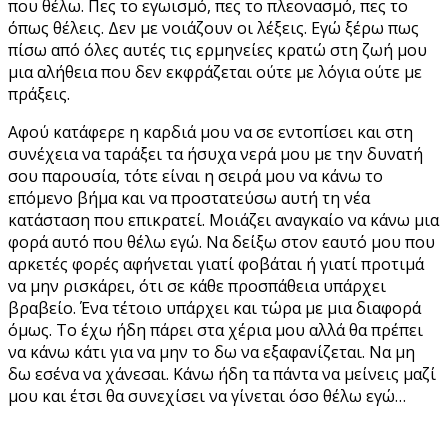
που θέλω. Πες το εγωισμό, πες το πλεονασμό, πες το
όπως θέλεις. Δεν με νοιάζουν οι λέξεις. Εγώ ξέρω πως
πίσω από όλες αυτές τις ερμηνείες κρατώ στη ζωή μου
μια αλήθεια που δεν εκφράζεται ούτε με λόγια ούτε με
πράξεις.
Αφού κατάφερε η καρδιά μου να σε εντοπίσει και στη
συνέχεια να ταράξει τα ήσυχα νερά μου με την δυνατή
σου παρουσία, τότε είναι η σειρά μου να κάνω το
επόμενο βήμα και να προστατεύσω αυτή τη νέα
κατάσταση που επικρατεί. Μοιάζει αναγκαίο να κάνω μια
φορά αυτό που θέλω εγώ. Να δείξω στον εαυτό μου που
αρκετές φορές αφήνεται γιατί φοβάται ή γιατί προτιμά
να μην ρισκάρει, ότι σε κάθε προσπάθεια υπάρχει
βραβείο. Ένα τέτοιο υπάρχει και τώρα με μια διαφορά
όμως. Το έχω ήδη πάρει στα χέρια μου αλλά θα πρέπει
να κάνω κάτι για να μην το δω να εξαφανίζεται. Να μη
δω εσένα να χάνεσαι. Κάνω ήδη τα πάντα να μείνεις μαζί
μου και έτσι θα συνεχίσει να γίνεται όσο θέλω εγώ…