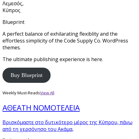
Λεμεσός,
Κύπρος
Blueprint
A perfect balance of exhilarating flexiblity and the
effortless simplicity of the Code Supply Co. WordPress
themes.
The ultimate publishing experience is here.
Buy Blueprint
Weekly Must-Reads
View All
ΑΘΕΑΤΗ ΝΟΜΟΤΕΛΕΙΑ
Βρισκόμαστε στο δυτικότερο μέρος της Κύπρου, πάνω
από τη χερσόνησο του Ακάμα,