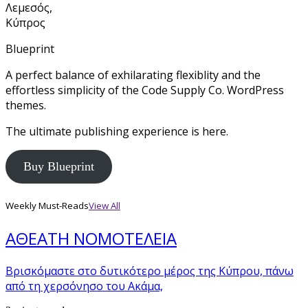
Λεμεσός,
Κύπρος
Blueprint
A perfect balance of exhilarating flexiblity and the
effortless simplicity of the Code Supply Co. WordPress
themes.
The ultimate publishing experience is here.
Buy Blueprint
Weekly Must-Reads
View All
ΑΘΕΑΤΗ ΝΟΜΟΤΕΛΕΙΑ
Βρισκόμαστε στο δυτικότερο μέρος της Κύπρου, πάνω
από τη χερσόνησο του Ακάμα,