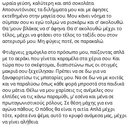
ωραία γεύση, καλύτερη και από σοκολάτα.
Αποσυντόνισες τα διλήμματα μου και με άφησες
εκτεθημένο στην μαγεία σου. Μου κάνει νόημα το
σύμπαν σου κι εγώ τολμώ να ρισκάρω και σ’ ακολουθώ.
Θα ‘μουν βλάκας να σ’ άφηνα. Θα σ’ ακολουθώ μέχρι το
τέλος, μέχρι να φτάσει στο τέλος το ταξίδι σου στον
αστερισμό μου. Μη φύγεις ποτέ, σε παρακαλώ.
Φτιάχνεις χαμόγελα στο πρόσωπο μου, παίζοντας απλά
με το αεράκι που γίνεται καραμέλα στα χέρια σου. Και
τώρα που το σκέφτομαι, διαπιστώνω πως οι στιγμές
μακριά σου ξεχείλησαν. Πρέπει να σε δω για να
ξαναφορτίσω τις μπαταρίες μου. Να σε δω να με κοιτάς
και να παραλύσω όπως κάθε φορά μπροστά στα παιδικά
σου μάτια. Θέλω να μου χαρίσεις τις ανέμελες σου
ελπίδες να τις κάνω παραμύθι, μ’ εσένα και μένα σε
πρωταγωνιστικούς ρόλους. Σε θέση μάχης για ενα
αγώνα πάθους. Ο πόθος θα είναι η αιτία. Απλά μέχρι
τότε, κράτα ένα ψέμα, αυτό το κρυφό ανάμεσα μας, μέχρι
να γίνει αλήθεια.