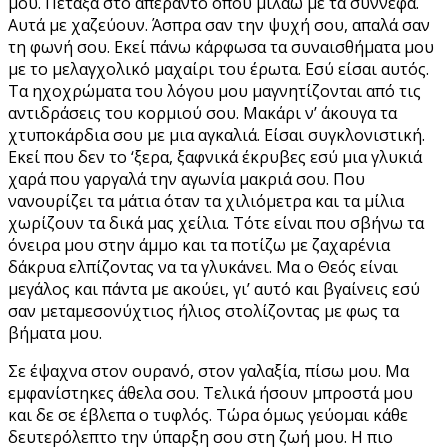
μου. Πέταξα στο απέραντο όπου μιλάω με τα σύννεφα.
Αυτά με χαζεύουν. Άσπρα σαν την ψυχή σου, απαλά σαν
τη φωνή σου. Εκεί πάνω κάρφωσα τα συναισθήματα μου
με το μελαγχολικό μαχαίρι του έρωτα. Εσύ είσαι αυτός.
Τα ηχοχρώματα του λόγου μου μαγνητίζονται από τις
αντιδράσεις του κορμιού σου. Μακάρι ν’ άκουγα τα
χτυποκάρδια σου με μια αγκαλιά. Είσαι συγκλονιστική.
Εκεί που δεν το ‘ξερα, ξαφνικά έκρυβες εσύ μια γλυκιά
χαρά που γαργαλά την αγωνία μακριά σου. Που
νανουρίζει τα μάτια όταν τα χιλιόμετρα και τα μίλια
χωρίζουν τα δικά μας χείλια. Τότε είναι που σβήνω τα
όνειρα μου στην άμμο και τα ποτίζω με ζαχαρένια
δάκρυα ελπίζοντας να τα γλυκάνει. Μα ο Θεός είναι
μεγάλος και πάντα με ακούει, γι’ αυτό και βγαίνεις εσύ
σαν μεταμεσονύχτιος ήλιος στολίζοντας με φως τα
βήματα μου.
Σε έψαχνα στον ουρανό, στον γαλαξία, πίσω μου. Μα
εμφανίστηκες άθελα σου. Τελικά ήσουν μπροστά μου
και δε σε έβλεπα ο τυφλός. Τώρα όμως γεύομαι κάθε
δευτερόλεπτο την ύπαρξη σου στη ζωή μου. Η πιο