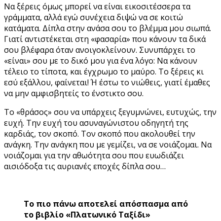
Να ξέρεις όμως μπορεί να είναι εικοσιτέσσερα τα
γράμματα, αλλά εγώ συνέχεια διψώ να σε κοιτώ
κατάματα. Δίπλα στην ανάσα σου το βλέμμα μου σιωπά.
Γιατί αντιστέκεται στη «φασαρία» που κάνουν τα δικά
σου βλέφαρα όταν ανοιγοκλείνουν. Συνυπάρχει το
«είναι» σου με το δικό μου για ένα λόγο: Να κάνουν
τέλειο το τίποτα, και έγχρωμο το μαύρο. Το ξέρεις κι
εσύ εξάλλου, φαίνεται! Ή έστω το νιώθεις, γιατί έμαθες
να μην αμφισβητείς το ένστικτο σου.
Το «θράσος» σου να υπάρχεις ξεγυμνώνει, ευτυχώς, την
ευχή. Την ευχή του ασυναγώνιστου οδηγητή της
καρδιάς, τον σκοπό. Τον σκοπό που ακολουθεί την
ανάγκη. Την ανάγκη που με γεμίζει, να σε νοιάζομαι. Να
νοιάζομαι για την αθωότητα σου που ευωδιάζει
αισιόδοξα τις αυριανές εποχές δίπλα σου…
Το πιο πάνω αποτελεί απόσπασμα από
το βιβλίο «Πλατωνικό Ταξίδι»