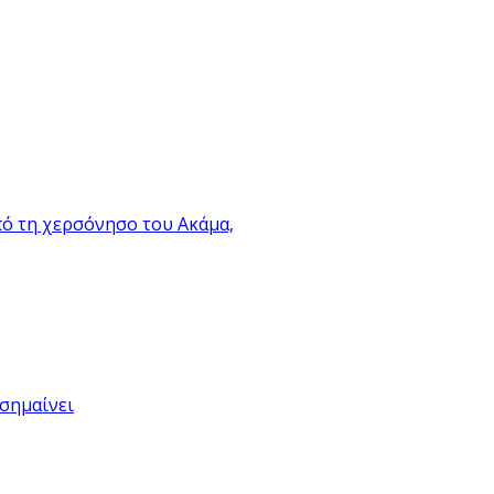
πό τη χερσόνησο του Ακάμα,
 σημαίνει