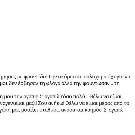
ντήρησες με φροντίδα! Την σκόρπισες απλόχερα όχι για να
νεμοι δεν έσβησαν τη φλόγα αλλά την φούντωσαν… τη
λη μου την αγάπη! Σ’ αγαπώ τόσο πολύ… Θέλω να είμαι
ναγενιέμαι μαζί! Σου ανήκω! Θέλω να είμαι μέρος από το
πη μας μοιάζει σταθμός, ανάσα και καημός! Σ’ αγαπώ