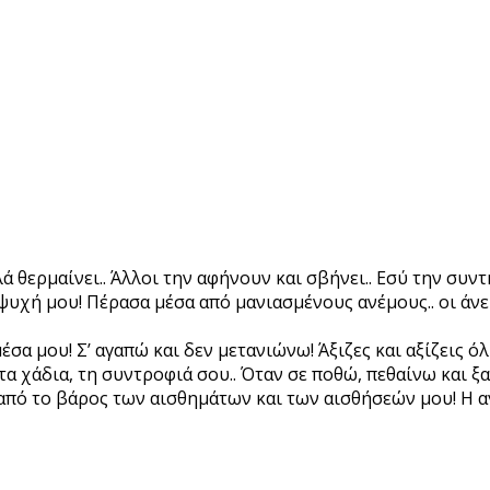
λλά θερμαίνει.. Άλλοι την αφήνουν και σβήνει.. Εσύ την συ
ν ψυχή μου! Πέρασα μέσα από μανιασμένους ανέμους.. οι ά
α μου! Σ’ αγαπώ και δεν μετανιώνω! Άξιζες και αξίζεις ό
α χάδια, τη συντροφιά σου.. Όταν σε ποθώ, πεθαίνω και ξα
πό το βάρος των αισθημάτων και των αισθήσεών μου! Η αγά