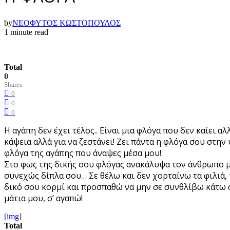
by
ΝΕΟΦΥΤΟΣ ΚΩΣΤΟΠΟΥΛΟΣ
1 minute read
Total
0
Shares
0
0
0
Η αγάπη δεν έχει τέλος.. Είναι μια φλόγα που δεν καίει α
κάψεια αλλά για να ζεστάνει! Ζει πάντα η φλόγα σου στη
φλόγα της αγάπης που άναψες μέσα μου!
Στο φως της δικής σου φλόγας ανακάλυψα τον άνθρωπο μέσ
συνεχώς δίπλα σου… Σε θέλω και δεν χορταίνω τα φιλιά, τ
δικό σου κορμί και προσπαθώ να μην σε συνθλίβω κάτω α
μάτια μου, σ’ αγαπώ!
[
img
]
Total