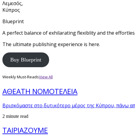
Λεμεσός,
Κύπρος
Blueprint
A perfect balance of exhilarating flexiblity and the effortl
The ultimate publishing experience is here.
Buy Blueprint
Weekly Must-Reads
View All
ΑΘΕΑΤΗ ΝΟΜΟΤΕΛΕΙΑ
Βρισκόμαστε στο δυτικότερο μέρος της Κύπρου, πάνω α
2 minute read
ΤΑΙΡΙΑΖΟΥΜΕ