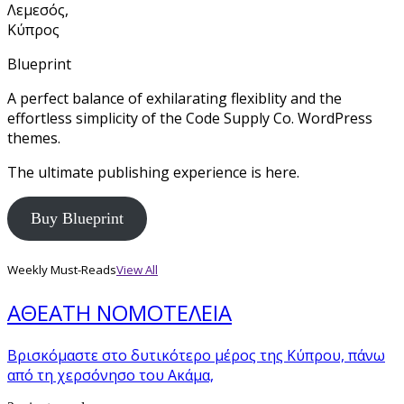
Λεμεσός,
Κύπρος
Blueprint
A perfect balance of exhilarating flexiblity and the
effortless simplicity of the Code Supply Co. WordPress
themes.
The ultimate publishing experience is here.
Buy Blueprint
Weekly Must-Reads
View All
ΑΘΕΑΤΗ ΝΟΜΟΤΕΛΕΙΑ
Βρισκόμαστε στο δυτικότερο μέρος της Κύπρου, πάνω
από τη χερσόνησο του Ακάμα,