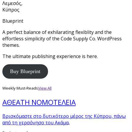
Λεμεσός,
Κύπρος
Blueprint
A perfect balance of exhilarating flexiblity and the
effortless simplicity of the Code Supply Co. WordPress
themes.
The ultimate publishing experience is here.
Buy Blueprint
Weekly Must-Reads
View All
ΑΘΕΑΤΗ ΝΟΜΟΤΕΛΕΙΑ
Βρισκόμαστε στο δυτικότερο μέρος της Κύπρου, πάνω
από τη χερσόνησο του Ακάμα,