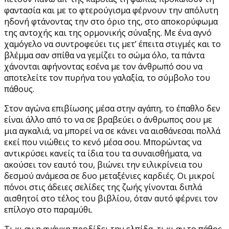
φαντασία και με το φτερούγισμα φέρνουν την απόλυτη
ηδονή φτάνοντας την στο όριο της, στο αποκορύφωμα
της αντοχής και της ορμονικής σύναξης. Με ένα αγνό
χαμόγελο να συντροφεύει τις μετ’ έπειτα στιγμές και το
βλέμμα σαν σπίθα να γεμίζει το σώμα όλο, τα πάντα
χάνονται αφήνοντας εσένα με τον άνθρωπό σου να
αποτελείτε τον πυρήνα του γαλαξία, το σύμβολο του
πάθους.
Στον αγώνα επιβίωσης μέσα στην αγάπη, το έπαθλο δεν
είναι άλλο από το να σε βραβεύει ο άνθρωπος σου με
μια αγκαλιά, να μπορεί να σε κάνει να αισθάνεσαι πολλά
εκεί που νιώθεις το κενό μέσα σου. Μπορώντας να
αντικρύσει κανείς τα ίδια του τα συναισθήματα, να
ακούσει τον εαυτό του, βιώνει την ειλικρίνεια του
δεσμού ανάμεσα σε δυο μεταξένιες καρδιές. Οι μικροί
πόνοι στις άδειες σελίδες της ζωής γίνονται διπλά
αισθητοί στο τέλος του βιβλίου, όταν αυτό φέρνει τον
επίλογο στο παραμύθι.
Τι κι αν η ανάγκη προδίδει την ελπίδα, τι κι αν το πάθος