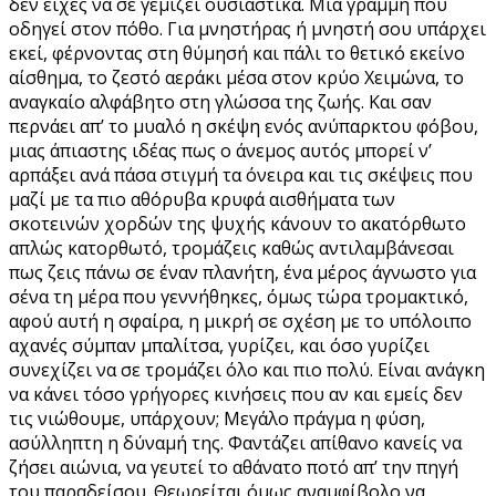
δεν είχες να σε γεμίζει ουσιαστικά. Μια γραμμή που
οδηγεί στον πόθο. Για μνηστήρας ή μνηστή σου υπάρχει
εκεί, φέρνοντας στη θύμησή και πάλι το θετικό εκείνο
αίσθημα, το ζεστό αεράκι μέσα στον κρύο Χειμώνα, το
αναγκαίο αλφάβητο στη γλώσσα της ζωής. Και σαν
περνάει απ’ το μυαλό η σκέψη ενός ανύπαρκτου φόβου,
μιας άπιαστης ιδέας πως ο άνεμος αυτός μπορεί ν’
αρπάξει ανά πάσα στιγμή τα όνειρα και τις σκέψεις που
μαζί με τα πιο αθόρυβα κρυφά αισθήματα των
σκοτεινών χορδών της ψυχής κάνουν το ακατόρθωτο
απλώς κατορθωτό, τρομάζεις καθώς αντιλαμβάνεσαι
πως ζεις πάνω σε έναν πλανήτη, ένα μέρος άγνωστο για
σένα τη μέρα που γεννήθηκες, όμως τώρα τρομακτικό,
αφού αυτή η σφαίρα, η μικρή σε σχέση με το υπόλοιπο
αχανές σύμπαν μπαλίτσα, γυρίζει, και όσο γυρίζει
συνεχίζει να σε τρομάζει όλο και πιο πολύ. Είναι ανάγκη
να κάνει τόσο γρήγορες κινήσεις που αν και εμείς δεν
τις νιώθουμε, υπάρχουν; Μεγάλο πράγμα η φύση,
ασύλληπτη η δύναμή της. Φαντάζει απίθανο κανείς να
ζήσει αιώνια, να γευτεί το αθάνατο ποτό απ’ την πηγή
του παραδείσου. Θεωρείται όμως αναμφίβολο να