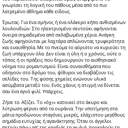
γνωρίσει τη λογική του πάθους μέσα από το πιο
λατρεμένο άθλημα κάθε είδους.
Έρωτας. Για ένα σμήνος ή ένα ολάκερο κήπο ανθισμένων
λουλουδιών. Στο ηλεκτρισμένο σεντούκι αφήνονται
όνειρα σημαδεμένα από σκλαβωμένα χέρια. Ανάγκη
ζωής αφηγούνται με λαχτάρα απλώνοντας τρυφερότητα
και ευαισθησία. Με το πνεύμα το αόριστο να κυριεύει τη
ζωή υπάρχουν όλα. Δεν είναι η ύλη ή ο χρόνος, ούτε ο
τόπος ή οι πράξεις που δημιουργούν το αισθησιακό
νόημα του ρομαντισμού. Είναι συναισθήματα που
οδηγούν στο δρόμο του, ψίθυροι να διαβάζουν τις
σελίδες του. Της φύσης χημείες ενώνουν υλικά
ασύμβατα μεταξύ του. Ενός χάους η στιγμή να δίνεται
σαν ένα αγνό φιλί. Υπάρχεις.
Ζήσε το. Αξίζει. Το «όχι» κατοικεί στο άκυρο και
λύτρωση φέρνει από τα ουράνια. Την υποτίμηση στα
μάτια προδώνουν σταγόνες μικρές, ελάχιστου μεγέθους
σημάδια ευτυχίας ή αγανάκτησης. Όταν οι άγγελοι
πετούν πάνω απ’ της καρδιάς τη φωλιά, προκαλούν τη