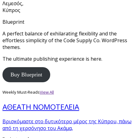
Λεμεσός,
Κύπρος
Blueprint
A perfect balance of exhilarating flexiblity and the
effortless simplicity of the Code Supply Co. WordPress
themes.
The ultimate publishing experience is here.
Buy Blueprint
Weekly Must-Reads
View All
ΑΘΕΑΤΗ ΝΟΜΟΤΕΛΕΙΑ
Βρισκόμαστε στο δυτικότερο μέρος της Κύπρου, πάνω
από τη χερσόνησο του Ακάμα,