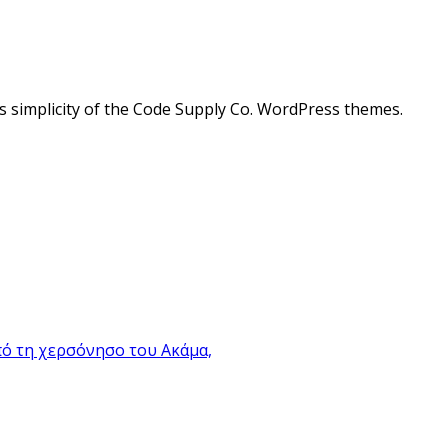
ess simplicity of the Code Supply Co. WordPress themes.
πό τη χερσόνησο του Ακάμα,