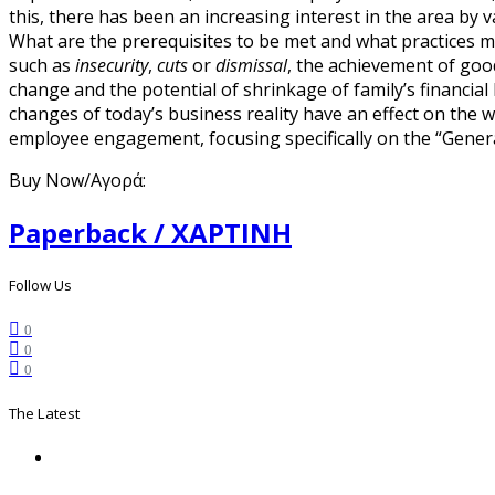
this, there has been an increasing interest in the area by
What are the prerequisites to be met and what practice
such as
insecurity
,
cuts
or
dismissal
, the achievement of goo
change and the potential of shrinkage of family’s financia
changes of today’s business reality have an effect on the 
employee engagement, focusing specifically on the “Genera
Buy Now/Αγορά:
Paperback / ΧΑΡΤΙΝΗ
Follow Us
0
0
0
The Latest