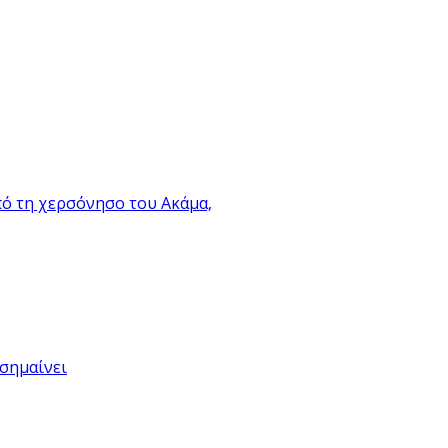
πό τη χερσόνησο του Ακάμα,
 σημαίνει