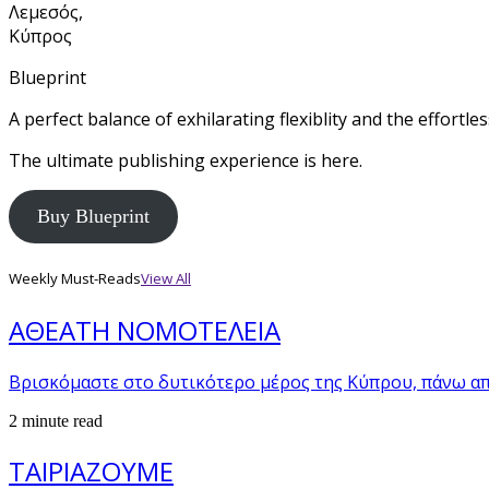
Λεμεσός,
Κύπρος
Blueprint
A perfect balance of exhilarating flexiblity and the effortl
The ultimate publishing experience is here.
Buy Blueprint
Weekly Must-Reads
View All
ΑΘΕΑΤΗ ΝΟΜΟΤΕΛΕΙΑ
Βρισκόμαστε στο δυτικότερο μέρος της Κύπρου, πάνω α
2 minute read
ΤΑΙΡΙΑΖΟΥΜΕ