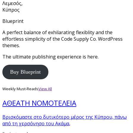
Λεμεσός,
Κύπρος
Blueprint
A perfect balance of exhilarating flexiblity and the
effortless simplicity of the Code Supply Co. WordPress
themes.
The ultimate publishing experience is here.
Buy Blueprint
Weekly Must-Reads
View All
ΑΘΕΑΤΗ ΝΟΜΟΤΕΛΕΙΑ
Βρισκόμαστε στο δυτικότερο μέρος της Κύπρου, πάνω
από τη χερσόνησο του Ακάμα,