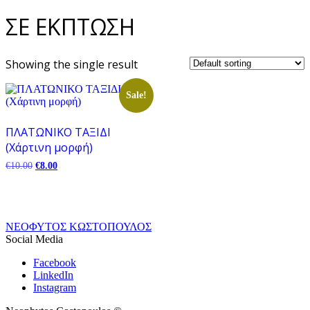
ΣΕ ΕΚΠΤΩΣΗ
Showing the single result
Sale!
ΠΛΑΤΩΝΙΚΟ ΤΑΞΙΔΙ
(Χάρτινη μορφή)
Original
Current
€
10.00
€
8.00
price
price
was:
is:
€10.00.
€8.00.
ΝΕΟΦΥΤΟΣ ΚΩΣΤΟΠΟΥΛΟΣ
Social Media
Facebook
LinkedIn
Instagram